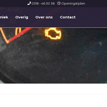
0318 - 46 30 38
Openingstijden
hniek
Overig
Over ons
Contact