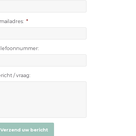
mailadres:
*
elefoonnummer:
richt / vraag:
APTCHA