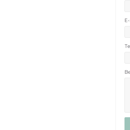
E-
T
Be
C